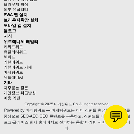
브라우저 확장
외부 유틸리티
PWA 앱 설치
브라우저확장 설치
모바일 앱 설치
블로그
지식
위드애니AI 패밀리
키워드위드
유틸리티위드
AI위드
리뷰어위드
리뷰어위드 카페
마케팅위드
위드애니AI
기타
자주묻는 질문
개인정보 취급방침
이용 약관
Copyright © 2025 마케팅위드 Co. All rights reserved.
Powered by
마케팅위드
— 마케팅위드는 이미 신뢰를 형성한 웹블로그를
💬
중심으로 SEO·AEO·GEO 콘텐츠를 구축하고, 신뢰도를 네이버 브랜드 블
로그·플레이스·회사 홈페이지로 전파하는 통합 마케팅 서비스를 제공합니
다.