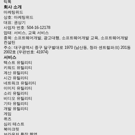
틱톡
회사 소개
마케팅위드
상호: 마케팅위드
대표: 권상기
사업자 번호: 504-16-12178
업태: 서비스, 교육 서비스
종목: 소프트웨어개발, 광고대행, 소프트웨어개발 교육, 소프트웨어개발
컨설틴
주소: 대구광역시 중구 달구벌대로 1970 (남산동, 청라 센트럴파크) 201동
2002호 (우편번호: 41974)
서비스
텍스트 유틸리티
키워드 유틸리티
계산 유틸리티
시간 유틸리티
네트워크 유틸리티
이미지 유틸리티
소리 유틸리티
비디오 유틸리티
기타 유틸리티
개발 유틸리티
게임
퀴즈
심리 테스트
북마크릿
브라우저 확장 웹앱