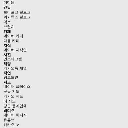
미디움
언틸
브이로그 블로그
위키독스 블로그
엑스
브런치
카페
네이버 카페
다음 카페
지식
네이버 지식인
사진
인스타그램
채팅
카카오톡 채널
직업
링크드인
지도
네이버 플레이스
구글 지도
카카오 지도
티 지도
당근 동네업체
비디오
네이버 치지직
유튜브
카카오 tv