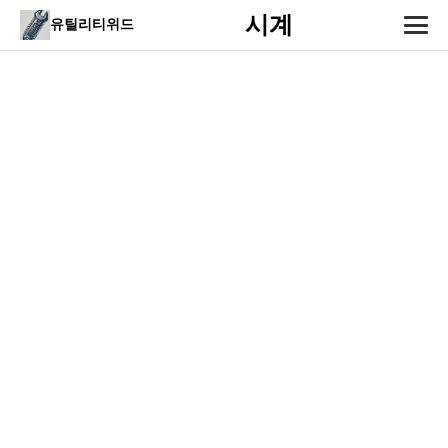
시계
유틸리티위드