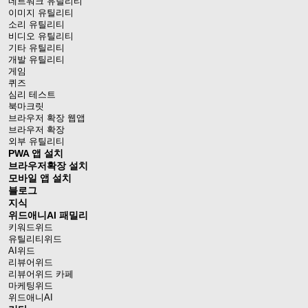
네트워크 유틸리티
이미지 유틸리티
소리 유틸리티
비디오 유틸리티
기타 유틸리티
개발 유틸리티
게임
퀴즈
심리 테스트
북마크릿
브라우저 확장 웹앱
브라우저 확장
외부 유틸리티
PWA 앱 설치
브라우저확장 설치
모바일 앱 설치
블로그
지식
위드애니AI 패밀리
키워드위드
유틸리티위드
AI위드
리뷰어위드
리뷰어위드 카페
마케팅위드
위드애니AI