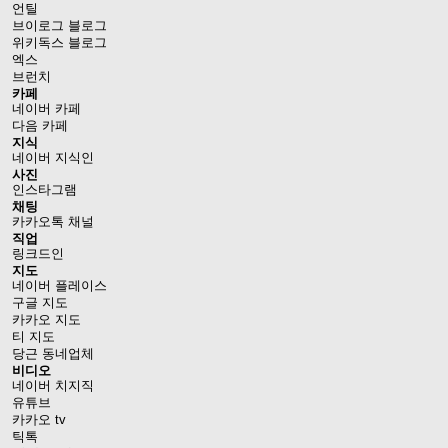
언틸
브이로그 블로그
위키독스 블로그
엑스
브런치
카페
네이버 카페
다음 카페
지식
네이버 지식인
사진
인스타그램
채팅
카카오톡 채널
직업
링크드인
지도
네이버 플레이스
구글 지도
카카오 지도
티 지도
당근 동네업체
비디오
네이버 치지직
유튜브
카카오 tv
틱톡