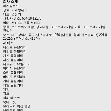
회사 소개
마케팅위드
상호: 마케팅위드
대표: 권상기
사업자 번호: 504-16-12178
업태: 서비스, 교육 서비스
종목: 소프트웨어개발, 광고대행, 소프트웨어개발 교육, 소프트웨어개발
컨설틴
주소: 대구광역시 중구 달구벌대로 1970 (남산동, 청라 센트럴파크) 201동
2002호 (우편번호: 41974)
서비스
텍스트 유틸리티
키워드 유틸리티
계산 유틸리티
시간 유틸리티
네트워크 유틸리티
이미지 유틸리티
소리 유틸리티
비디오 유틸리티
기타 유틸리티
개발 유틸리티
게임
퀴즈
심리 테스트
북마크릿
브라우저 확장 웹앱
브라우저 확장