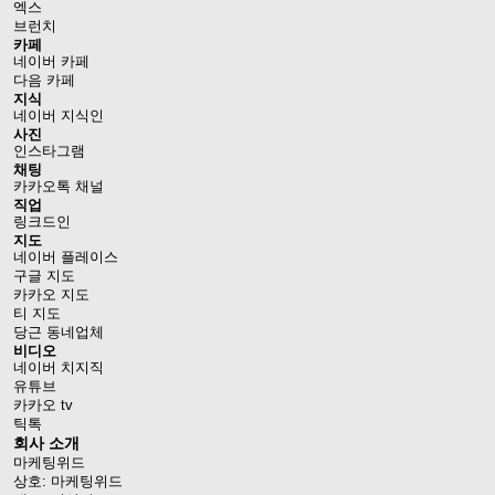
엑스
브런치
카페
네이버 카페
다음 카페
지식
네이버 지식인
사진
인스타그램
채팅
카카오톡 채널
직업
링크드인
지도
네이버 플레이스
구글 지도
카카오 지도
티 지도
당근 동네업체
비디오
네이버 치지직
유튜브
카카오 tv
틱톡
회사 소개
마케팅위드
상호: 마케팅위드