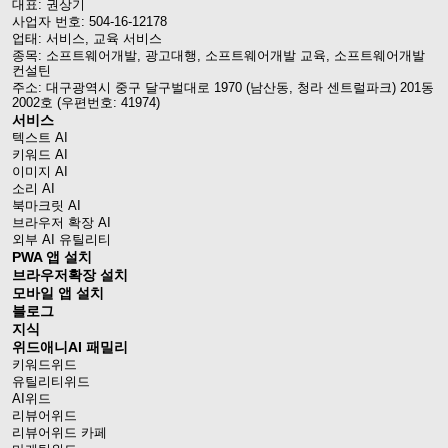
대표: 권상기
사업자 번호: 504-16-12178
업태: 서비스, 교육 서비스
종목: 소프트웨어개발, 광고대행, 소프트웨어개발 교육, 소프트웨어개발
컨설틴
주소: 대구광역시 중구 달구벌대로 1970 (남산동, 청라 센트럴파크) 201동
2002호 (우편번호: 41974)
서비스
텍스트 AI
키워드 AI
이미지 AI
소리 AI
북마크릿 AI
브라우저 확장 AI
외부 AI 유틸리티
PWA 앱 설치
브라우저확장 설치
모바일 앱 설치
블로그
지식
위드애니AI 패밀리
키워드위드
유틸리티위드
AI위드
리뷰어위드
리뷰어위드 카페