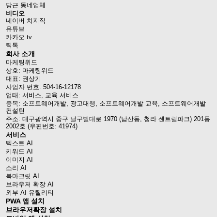
당근 동네업체
비디오
네이버 치지직
유튜브
카카오 tv
틱톡
회사 소개
마케팅위드
상호: 마케팅위드
대표: 권상기
사업자 번호: 504-16-12178
업태: 서비스, 교육 서비스
종목: 소프트웨어개발, 광고대행, 소프트웨어개발 교육, 소프트웨어개발
컨설틴
주소: 대구광역시 중구 달구벌대로 1970 (남산동, 청라 센트럴파크) 201동
2002호 (우편번호: 41974)
서비스
텍스트 AI
키워드 AI
이미지 AI
소리 AI
북마크릿 AI
브라우저 확장 AI
외부 AI 유틸리티
PWA 앱 설치
브라우저확장 설치