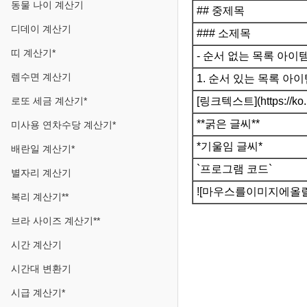
동물 나이 계산기
## 중제목
디데이 계산기
### 소제목
띠 계산기*
- 순서 없는 목록 아이템
렘수면 계산기
1. 순서 있는 목록 아이
[링크텍스트](https://ko.ut
로또 세금 계산기*
**굵은 글씨**
미사용 연차수당 계산기*
*기울임 글씨*
배란일 계산기*
`프로그램 코드`
별자리 계산기
![마우스를이미지에올릴
복리 계산기**
브라 사이즈 계산기**
시간 계산기
시간대 변환기
시급 계산기*